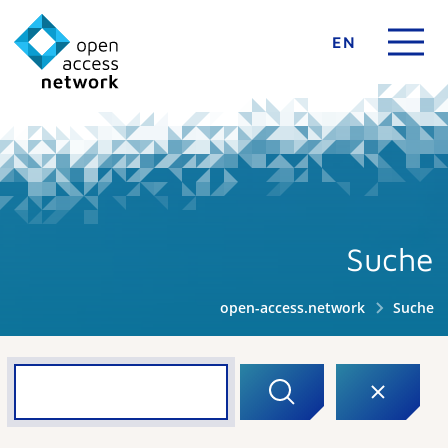
EN
Suche
open-access.network
Suche