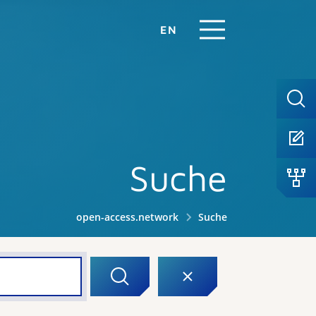
EN
Suche
open-access.network
Suche