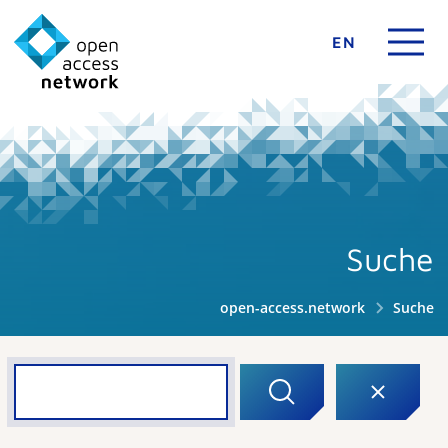
EN
Suche
open-access.network
Suche