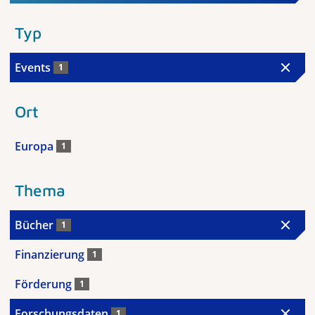
Typ
Events
1
Ort
Europa
1
Thema
Bücher
1
Finanzierung
1
Förderung
1
Forschungsdaten
1