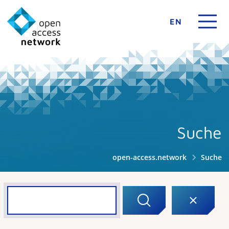
EN
Suche
open-access.network
Suche