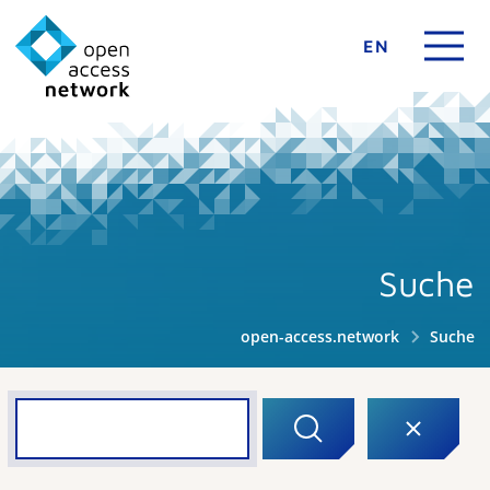
EN
Suche
open-access.network
Suche