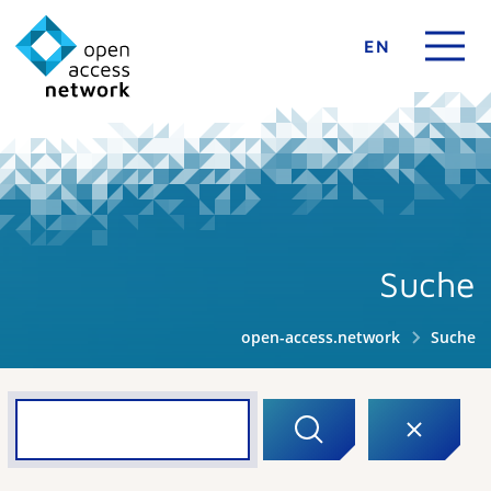
EN
Suche
open-access.network
Suche