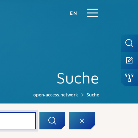
EN
Suche
open-access.network
Suche