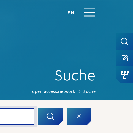
EN
Suche
open-access.network
Suche