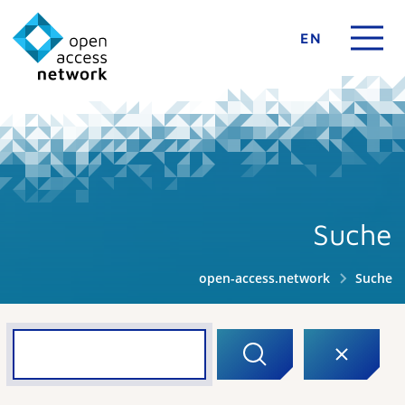
EN
Suche
open-access.network
Suche