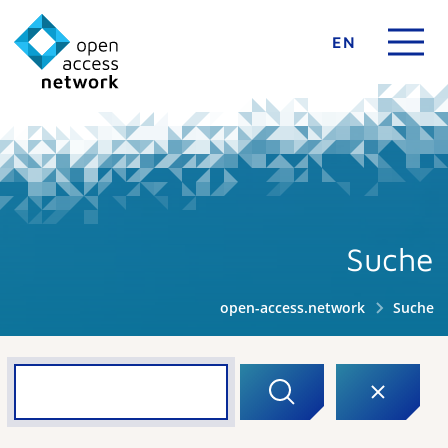
EN
Suche
open-access.network
Suche