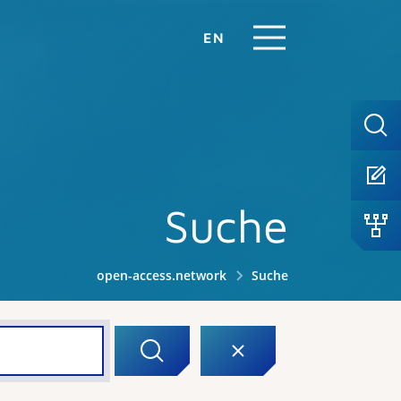
EN
Suche
open-access.network
Suche