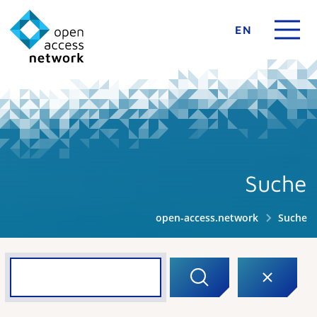
EN
Suche
open-access.network
Suche