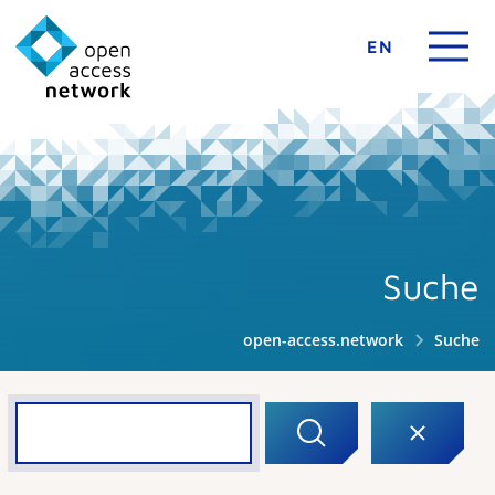
EN
Suche
open-access.network
Suche