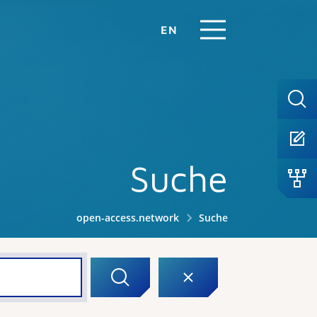
EN
Suche
open-access.network
Suche