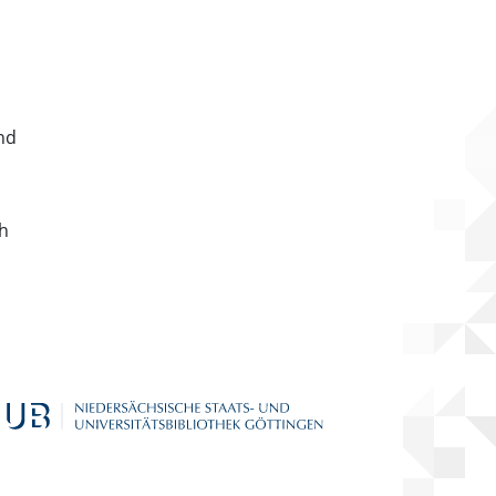
nd
ch