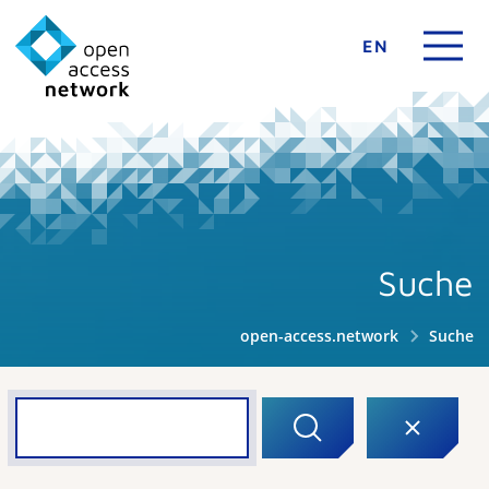
EN
Suche
open-access.network
Suche