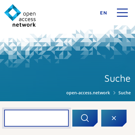
EN
Suche
open-access.network
Suche