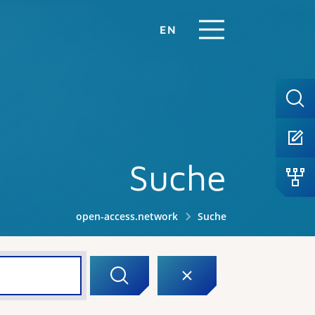
EN
Suche
open-access.network
Suche