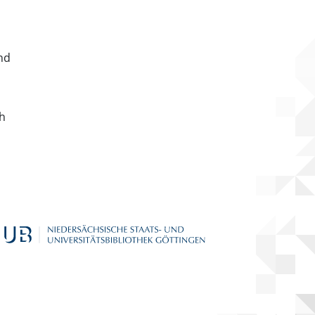
nd
ch