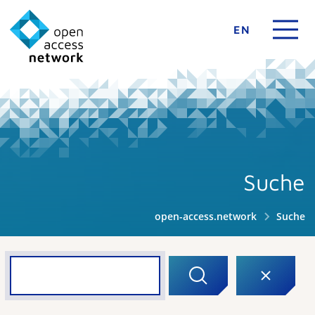
EN
Suche
open-access.network
Suche