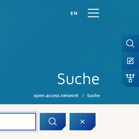
EN
Suche
open-access.network
Suche