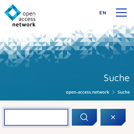
EN
Suche
open-access.network
Suche