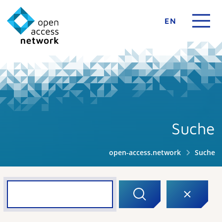
EN
Suche
open-access.network
Suche