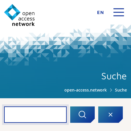
EN
Suche
open-access.network
Suche