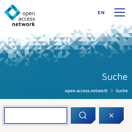
EN
Suche
open-access.network
Suche