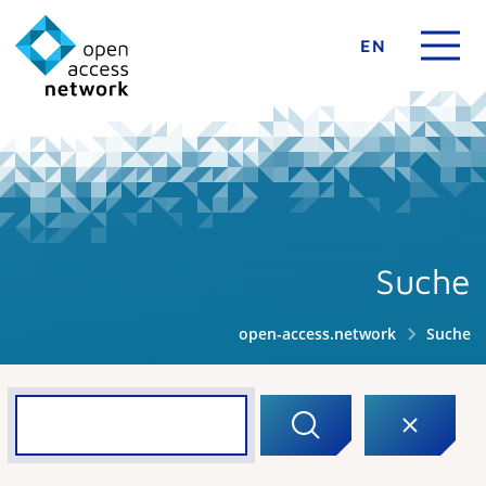
EN
Suche
open-access.network
Suche