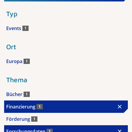
Typ
Events
1
Ort
Europa
1
Thema
Bücher
1
Finanzierung
1
Förderung
1
Forschungsdaten
1