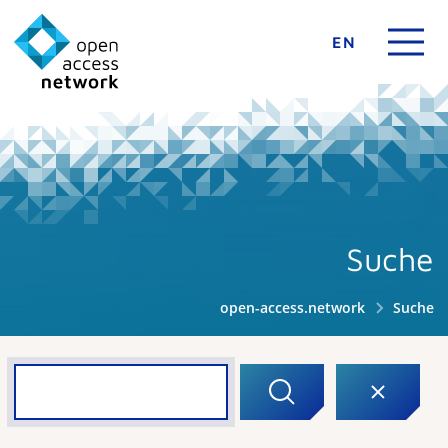
EN
Suche
open-access.network
Suche