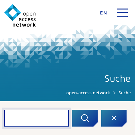
EN
Suche
open-access.network
Suche