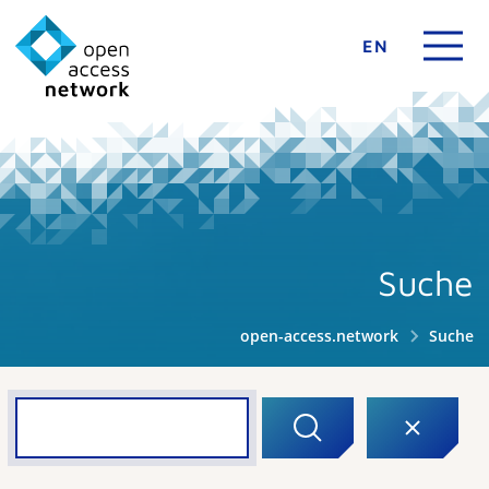
EN
Suche
open-access.network
Suche