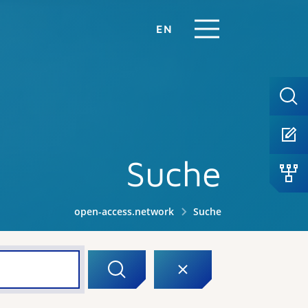
EN
Suche
open-access.network
Suche