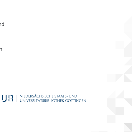
nd
ch