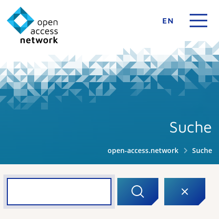
EN
Suche
open-access.network
Suche