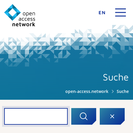
EN
Suche
open-access.network
Suche