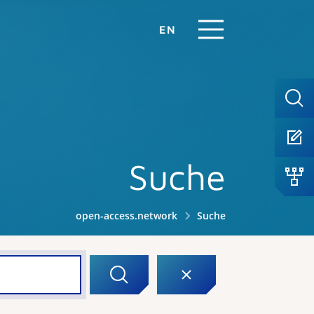
EN
Suche
open-access.network
Suche