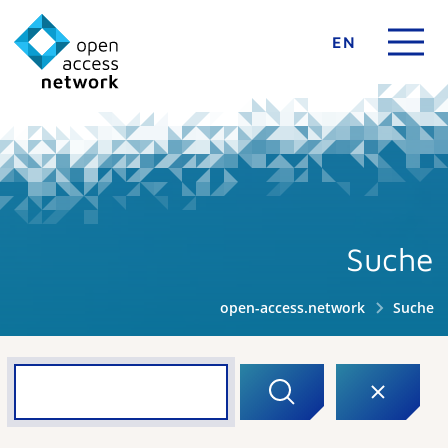
EN
Suche
open-access.network
Suche