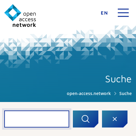
EN
Suche
open-access.network
Suche