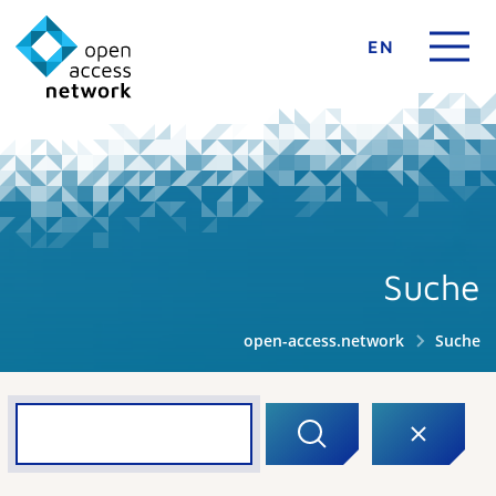
EN
Suche
open-access.network
Suche