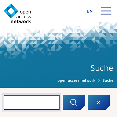
EN
Suche
open-access.network
Suche