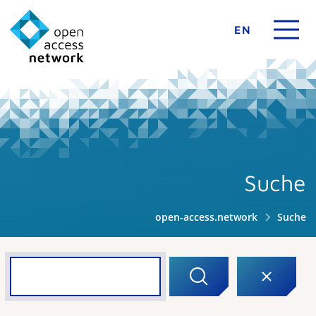
EN
Suche
open-access.network
Suche