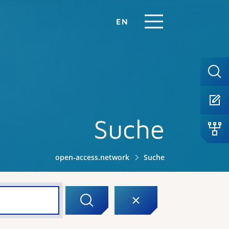
EN
Suche
open-access.network
Suche