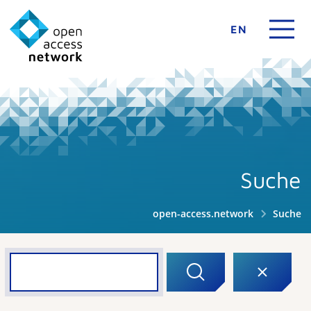
EN
Suche
open-access.network
Suche