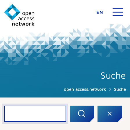
EN
Suche
open-access.network
Suche