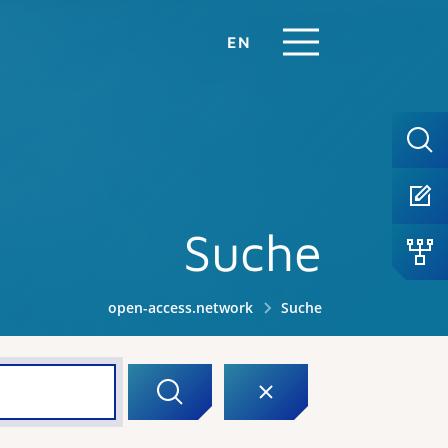
EN
Suche
open-access.network
Suche