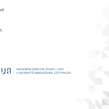
nd
ch