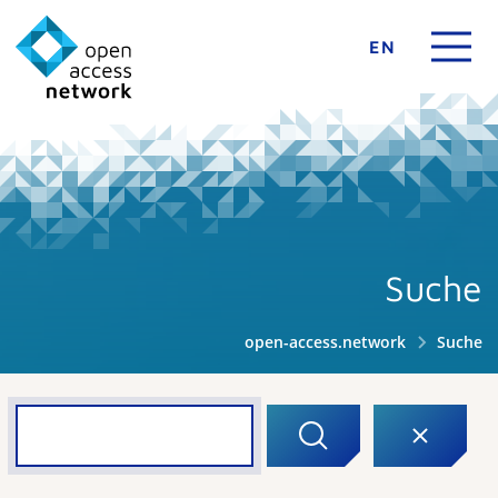
EN
Suche
open-access.network
Suche