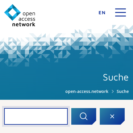
EN
Suche
open-access.network
Suche