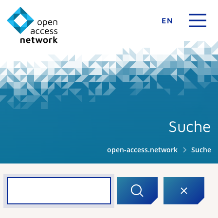
EN
Suche
open-access.network
Suche