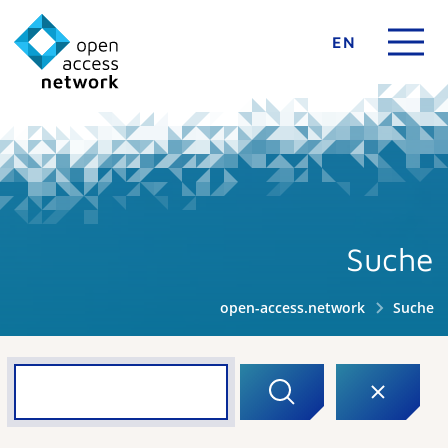
EN
Suche
open-access.network
Suche