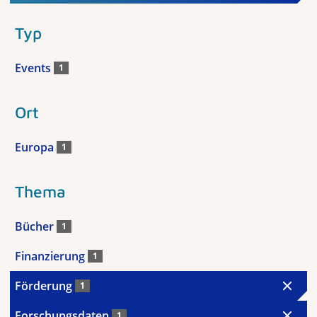
Typ
Events
1
Ort
Europa
1
Thema
Bücher
1
Finanzierung
1
Förderung
1
Forschungsdaten
1