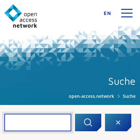
EN
Suche
open-access.network
Suche