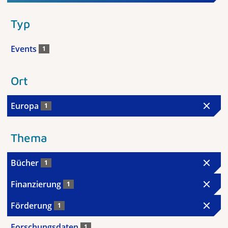
Typ
Events
1
Ort
Europa
1
Thema
Bücher
1
Finanzierung
1
Förderung
1
Forschungsdaten
1