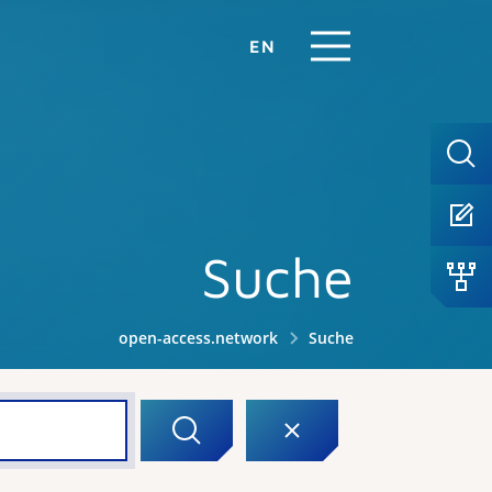
EN
Suche
open-access.network
Suche