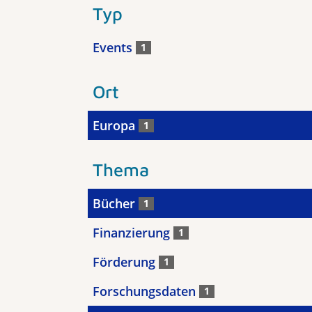
Typ
Events
1
Ort
Europa
1
Thema
Bücher
1
Finanzierung
1
Förderung
1
Forschungsdaten
1