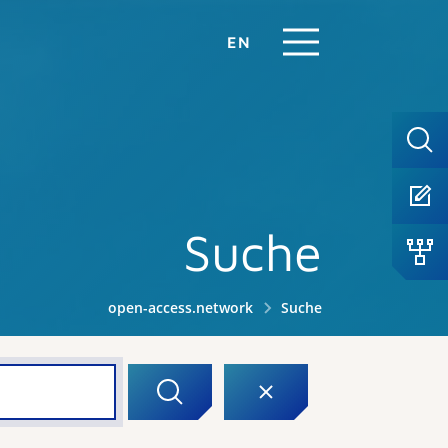
EN
Suche
open-access.network
Suche