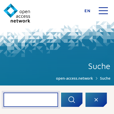
EN
Suche
open-access.network
Suche