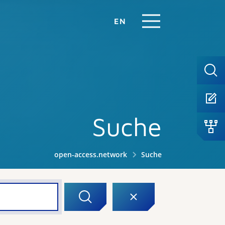
EN
Suche
open-access.network
Suche